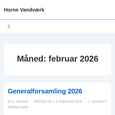
↓
Horne Vandværk
Hop
til
Main
hovedindhold
MENU
Navigation
Måned:
februar 2026
Generalforsamling 2026
BY
ERLING
POSTED ON
6. FEBRUAR 2026
UDGIVET I
HORNE VAND